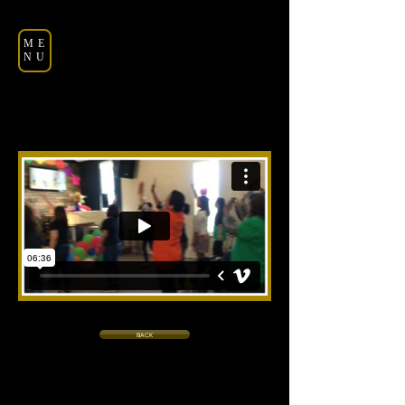
ME
NU
BACK